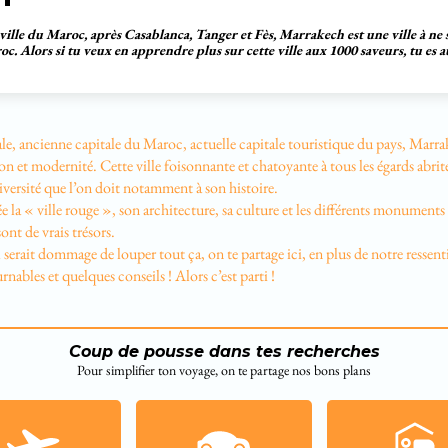
ille du Maroc, après Casablanca, Tanger et Fès, Marrakech est une ville à n
c. Alors si tu veux en apprendre plus sur cette ville aux 1000 saveurs, tu es a
le, ancienne capitale du Maroc, actuelle capitale touristique du pays, Marra
ion et modernité. Cette ville foisonnante et chatoyante à tous les égards abri
versité que l’on doit notamment à son histoire.
e la « ville rouge », son architecture, sa culture et les différents monuments
nt de vrais trésors.
serait dommage de louper tout ça, on te partage ici, en plus de notre ressenti 
rnables et quelques conseils ! Alors c’est parti !
Coup de pousse dans tes recherches
Pour simplifier ton voyage, on te partage nos bons plans