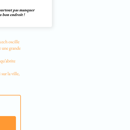
e surtout pas manquer
u bon endroit !
kech oscille
te une grande
 qu’abrite
sur la ville,