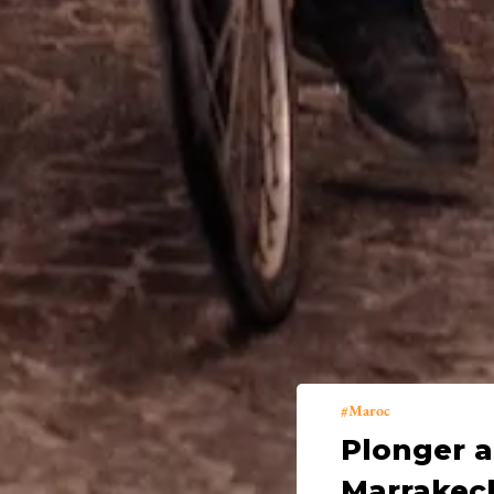
Maroc
Plonger a
Marrakec