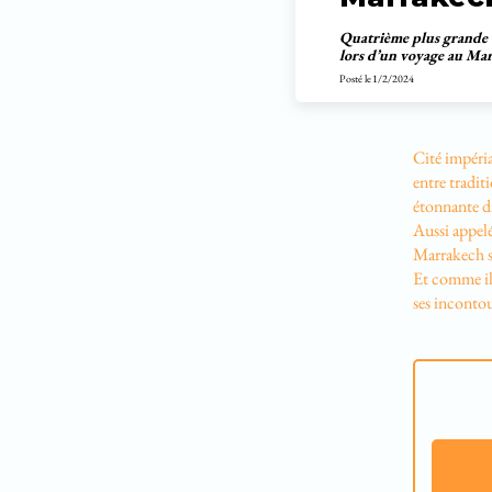
Quatrième plus grande v
lors d’un voyage au Maro
Posté le
1/2/2024
Cité impéria
entre tradit
étonnante di
Aussi appelé
Marrakech so
Et comme il 
ses incontou