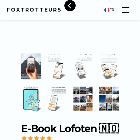
FOXTROTTEURS
FR
E-Book Lofoten 🇳🇴