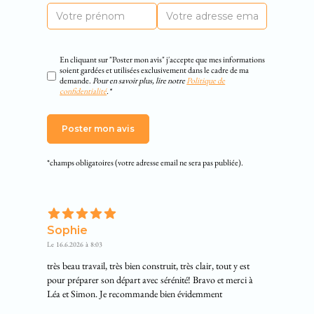
En cliquant sur "Poster mon avis" j'accepte que mes informations
soient gardées et utilisées exclusivement dans le cadre de ma
demande.
Pour en savoir plus, lire notre
Politique de
confidentialité
.*
*champs obligatoires (votre adresse email ne sera pas publiée).
Sophie
Le
16.6.2026
à
8:03
très beau travail, très bien construit, très clair, tout y est
pour préparer son départ avec sérénité! Bravo et merci à
Léa et Simon. Je recommande bien évidemment