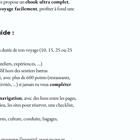
te propose un
ebook ultra complet
,
voyage facilement
, profiter à fond une
ide :
la durée de ton voyage (10, 15, 25 ou 25
teliers, expériences, …)
hors des sentiers battus
t
, avec plus de 600 points (restaurants,
tivités, …) si jamais tu veux
compléter
 navigation
, avec des liens entre les pages,
u, les sites pour réserver, une checklist,
nts, culture, conduite, bagages,
 trouveras l’essentiel, pour ne pas te