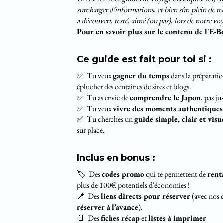
surcharger d’informations, et bien sûr, plein de
a découvert, testé, aimé (ou pas), lors de notre vo
Pour en savoir plus sur le contenu de l'E-B
Ce guide est fait pour toi si :
✅ Tu veux
gagner du temps
dans la préparatio
éplucher des centaines de sites et blogs.
✅ Tu as envie de
comprendre le Japon
, pas ju
✅ Tu veux
vivre des moments authentiques
✅ Tu cherches un
guide simple, clair et vis
sur place.
Inclus en bonus :
🏷️ Des
codes promo
qui te permettent de
rent
plus de 100€ potentiels d'économies !
📍 Des
liens directs pour réserver
(avec nos c
réserver à l’avance
).
📄 Des
fiches récap
et
listes à imprimer