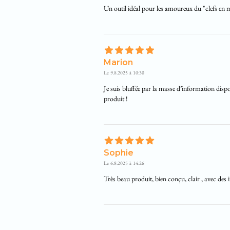
Un outil idéal pour les amoureux du "clefs en m
Marion
Le
9.8.2025
à
10:30
Je suis bluffée par la masse d’information dispo
produit !
Sophie
Le
6.8.2025
à
14:26
Très beau produit, bien conçu, clair , avec des 