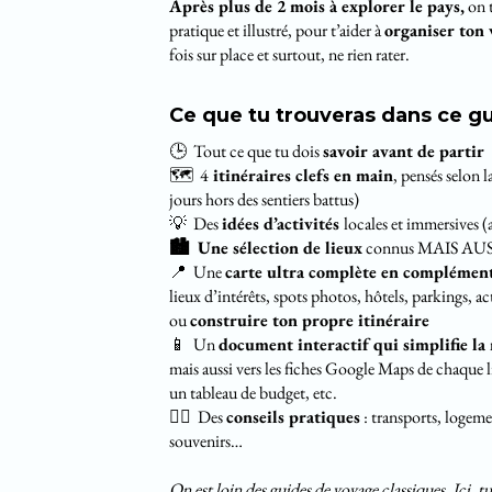
Après plus de 2 mois à explorer le pays,
on 
pratique et illustré, pour t’aider à
organiser ton 
fois sur place et surtout, ne rien rater.
Ce que tu trouveras dans ce gu
🕒 Tout ce que tu dois
savoir avant de partir
🗺️ 4
itinéraires clefs en main
, pensés selon 
jours hors des sentiers battus)
💡 Des
idées d’activités
locales et immersives (a
🏙️ Une sélection de lieux
connus MAIS AUSSI 
📍 Une
carte ultra complète en complémen
lieux d’intérêts, spots photos, hôtels, parkings, ac
ou
construire ton propre itinéraire
📱 Un
document interactif qui simplifie la
mais aussi vers les fiches Google Maps de chaque lie
un tableau de budget, etc.
👍🏼 Des
conseils pratiques
: transports, logeme
souvenirs…
On est loin des guides de voyage classiques. Ici, tu