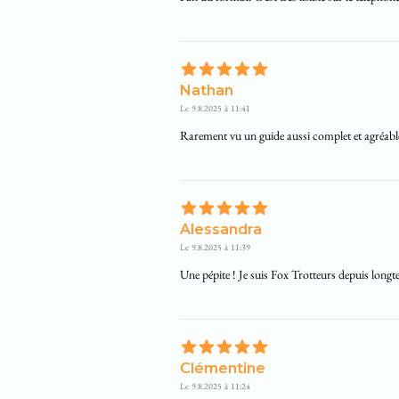
Nathan
Le
9.8.2025
à
11:41
Rarement vu un guide aussi complet et agréable 
Alessandra
Le
9.8.2025
à
11:39
Une pépite ! Je suis Fox Trotteurs depuis longtem
Clémentine
Le
9.8.2025
à
11:24