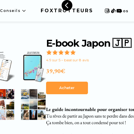
FOXTROTTEURS
Conseils
À Propos
E-book Japon 🇯🇵
4.9 sur 5 – basé sur 8 avis
39,90€
Acheter
Le guide incontournable pour organiser ton
Tu rêves de partir au Japon sans te perdre dans des
Ça tombe bien, on a tout condensé pour toi !