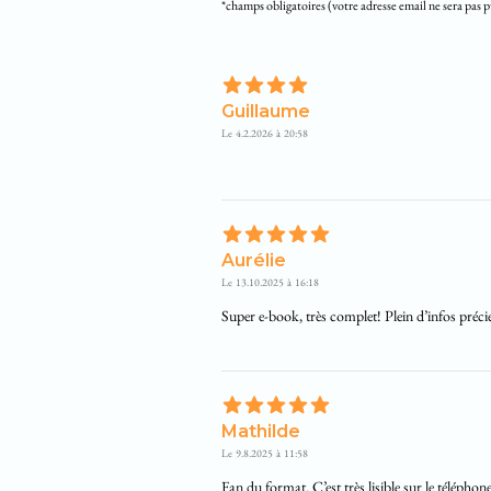
*champs obligatoires (votre adresse email ne sera pas p
Guillaume
Le
4.2.2026
à
20:58
Aurélie
Le
13.10.2025
à
16:18
Super e-book, très complet! Plein d’infos préci
Mathilde
Le
9.8.2025
à
11:58
Fan du format. C’est très lisible sur le téléphon