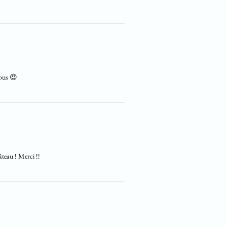
vous 😍
âteau ! Merci !!