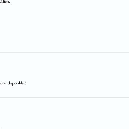
ubliée).
euses disponibles!
e