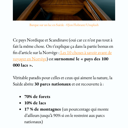
Barque sur un lac en Suède - ©Jon Flobrant/Unsplash
Ce pays Nordique et Scandinave (oui car ce n’est pas tout à
fait la même chose. On t’explique ça dans la partie bonus en
fin d’article sur la Norvège :
Les 10 choses à savoir avant de
voyager en Norvège
) est
surnommé le « pays des 100
000 lacs ».
Véritable paradis pour celles et ceux qui aiment la nature, la
Suède abrite
30 parcs nationaux
et est recouverte à :
70% de forets
10% de lacs
17 % de montagnes
(un pourcentage qui monte
d’ailleurs jusqu’à 90% si on le restreint aux parcs
nationaux)