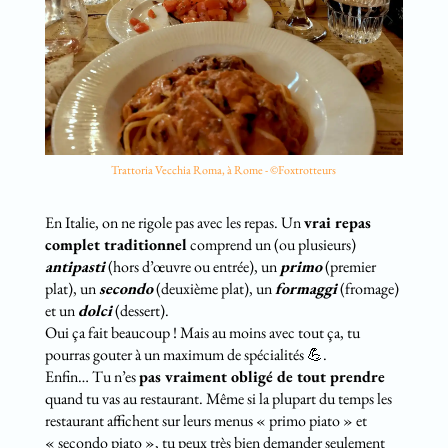
Trattoria Vecchia Roma, à Rome - ©Foxtrotteurs
En Italie, on ne rigole pas avec les repas. Un
vrai repas
complet traditionnel
comprend un (ou plusieurs)
antipasti
(hors d’œuvre ou entrée), un
primo
(premier
plat), un
secondo
(deuxième plat), un
formaggi
(fromage)
et un
dolci
(dessert).
Oui ça fait beaucoup ! Mais au moins avec tout ça, tu
pourras gouter à un maximum de spécialités 💪.
Enfin… Tu n’es
pas vraiment obligé de tout prendre
quand tu vas au restaurant. Même si la plupart du temps les
restaurant affichent sur leurs menus « primo piato » et
« secondo piato », tu peux très bien demander seulement