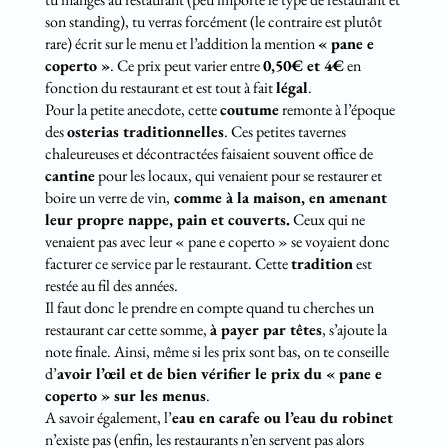
son standing), tu verras forcément (le contraire est plutôt
rare) écrit sur le menu et l’addition la mention
« pane e
coperto »
. Ce prix peut varier entre
0,50€ et 4€
en
fonction du restaurant et est tout à fait
légal
.
Pour la petite anecdote, cette
coutume
remonte à l’époque
des
osterias traditionnelles
. Ces petites tavernes
chaleureuses et décontractées faisaient souvent office de
cantine
pour les locaux, qui venaient pour se restaurer et
boire un verre de vin,
comme à la maison, en amenant
leur propre nappe, pain et couverts.
Ceux qui ne
venaient pas avec leur « pane e coperto » se voyaient donc
facturer ce service par le restaurant. Cette
tradition
est
restée au fil des années.
Il faut donc le prendre en compte quand tu cherches un
restaurant car cette somme,
à payer par têtes
, s’ajoute la
note finale. Ainsi, même si les prix sont bas, on te conseille
d’
avoir l’œil et de bien vérifier le prix du « pane e
coperto » sur les menus
.
A savoir également, l’
eau en carafe ou l’eau du robinet
n’existe pas (enfin, les restaurants n’en servent pas alors