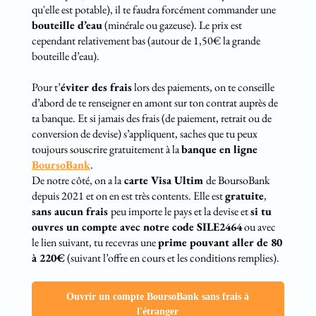
qu'elle est potable), il te faudra forcément commander une
bouteille d’eau
(minérale ou gazeuse). Le prix est
cependant relativement bas (autour de 1,50€ la grande
bouteille d’eau).
Pour t’
éviter des frais
lors des paiements, on te conseille
d’abord de te renseigner en amont sur ton contrat auprès de
ta banque. Et si jamais des frais (de paiement, retrait ou de
conversion de devise) s’appliquent, saches que tu peux
toujours souscrire gratuitement à la
banque en ligne
BoursoBank
.
De notre côté, on a la
carte Visa Ultim
de BoursoBank
depuis 2021 et on en est très contents. Elle est
gratuite
,
sans aucun frais
peu importe le pays et la devise et
si tu
ouvres un compte avec notre code SILE2464
ou avec
le lien suivant, tu recevras une
prime pouvant aller de 80
à 220€
(suivant l’offre en cours et les conditions remplies).
Ouvrir un compte BoursoBank sans frais à
l'étranger