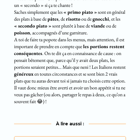
un « secondo » si ça te chante !
Saches simplement que les
« primo piato »
sont en général
des plats à base de
pâtes
, de
risotto
ou de
gnocchi
, et les
« secondo piato »
sont plutôt à base de
viande
ou de
poisson
, accompagnés d’une garniture.
A toi de faire ta popote dans les menus, mais attention, il est
important de prendre en compte que
les portions restent
conséquentes
. On te dit ça en connaissance de cause : on
pensait bêtement que, parce qu’il y avait deux plats, les
portions seraient petites… Mais que neni ! Les Italiens restent
généreux
en toutes circonstances et se sont bien 2 vrais
plats que tu auras devant toi si jamais tu choisis cette option.
Il vaut donc mieux être averti et avoir un bon appétit si tu ne
veux pas gâcher (ou alors, partager le repas à deux, ce qu’on a
souvent fait 😂) !
À lire aussi :