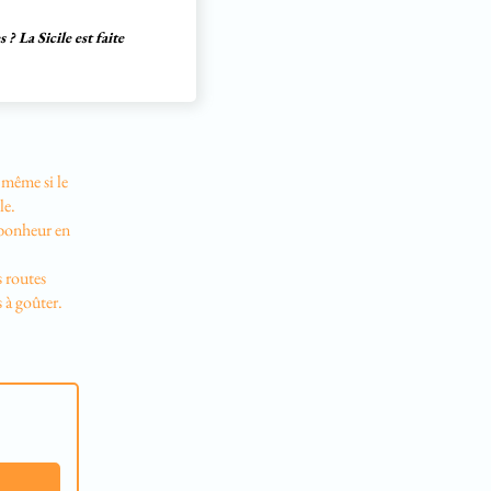
? La Sicile est faite
 même si le
le.
 bonheur en
s routes
s à goûter.