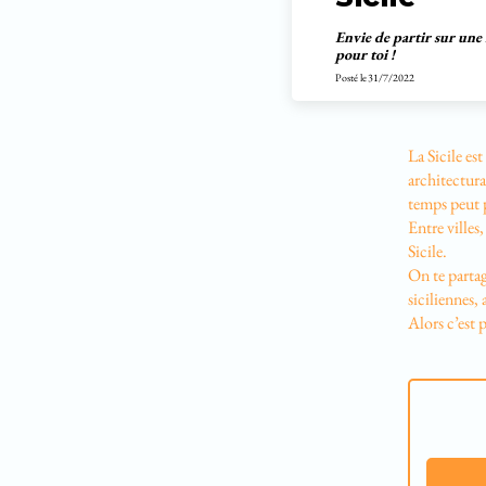
Envie de partir sur une î
pour toi !
Posté le
31/7/2022
La Sicile es
architectura
temps peut p
Entre villes
Sicile.
On te partag
siciliennes,
Alors c’est p