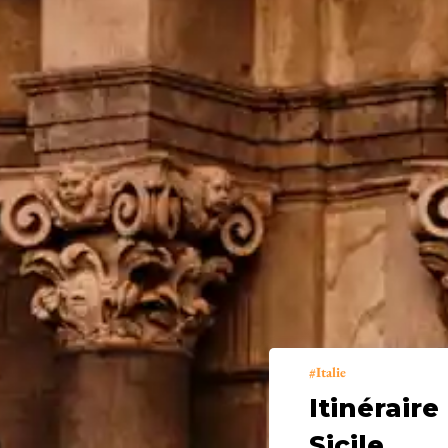
Italie
Itinérair
Sicile