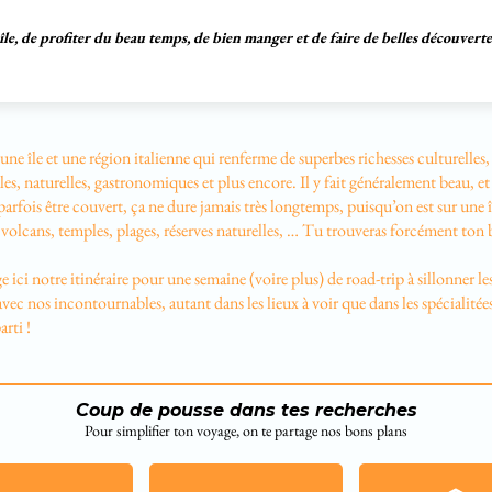
le, de profiter du beau temps, de bien manger et de faire de belles découvertes 
t une île et une région italienne qui renferme de superbes richesses culturelles,
les, naturelles, gastronomiques et plus encore. Il y fait généralement beau, et
arfois être couvert, ça ne dure jamais très longtemps, puisqu’on est sur une î
, volcans, temples, plages, réserves naturelles, … Tu trouveras forcément ton
e ici notre itinéraire pour une semaine (voire plus) de road-trip à sillonner le
 avec nos incontournables, autant dans les lieux à voir que dans les spécialitée
arti !
Coup de pousse dans tes recherches
Pour simplifier ton voyage, on te partage nos bons plans